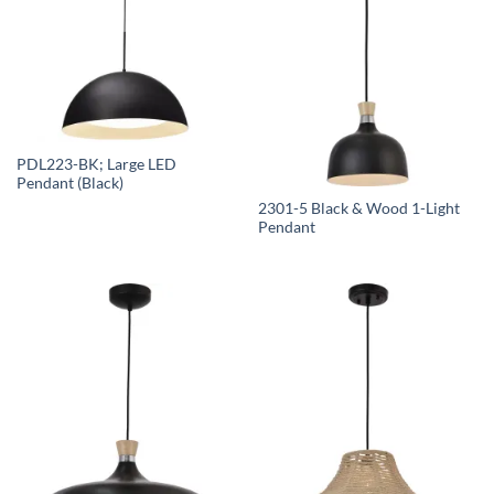
PDL223-BK; Large LED
Pendant (Black)
2301-5 Black & Wood 1-Light
Pendant