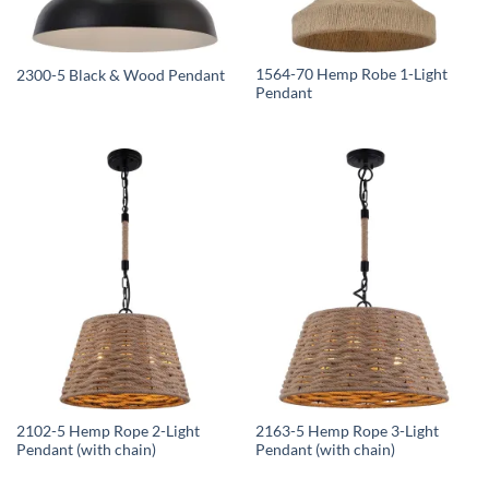
1564-70 Hemp Robe 1-Light
2300-5 Black & Wood Pendant
Pendant
2102-5 Hemp Rope 2-Light
2163-5 Hemp Rope 3-Light
Pendant (with chain)
Pendant (with chain)