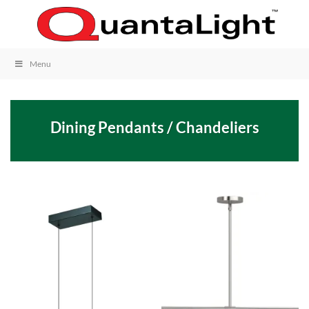
Skip
to
content
Menu
Dining Pendants / Chandeliers